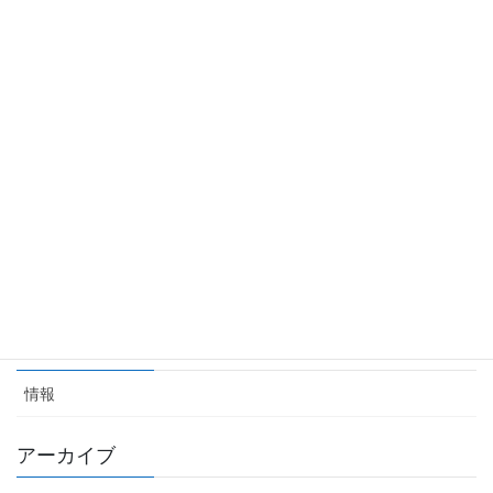
【失敗時に効く声かけでわかる】「4つの性格タイプ」とリハビリ
への活かし方
2025年5月19日
固有感覚の臨床的意義と活用のヒント
2025年5月7日
「杖でたくさん歩けば ⇨ いつか杖を手放せる」はなぜ
幻想なのか
2025年4月24日
カテゴリー
情報
アーカイブ