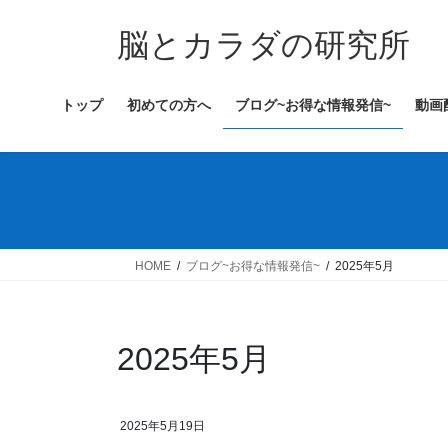
コ
ナ
ン
ビ
脳とカラダの研究所
テ
ゲ
ン
ー
トップ
初めての方へ
ブログ~お得な情報発信~
動画
ツ
シ
へ
ョ
ス
ン
キ
に
ッ
移
プ
動
HOME
ブログ~お得な情報発信~
2025年5月
2025年5月
2025年5月19日