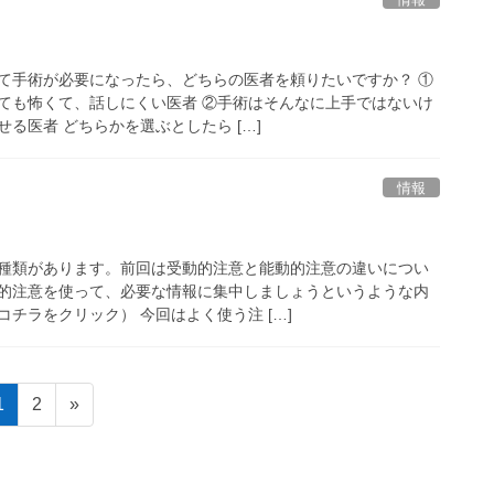
て手術が必要になったら、どちらの医者を頼りたいですか？ ①
ても怖くて、話しにくい医者 ②手術はそんなに上手ではないけ
る医者 どちらかを選ぶとしたら […]
情報
種類があります。前回は受動的注意と能動的注意の違いについ
的注意を使って、必要な情報に集中しましょうというような内
チラをクリック） 今回はよく使う注 […]
固
固
1
2
»
定
定
ペ
ペ
ー
ー