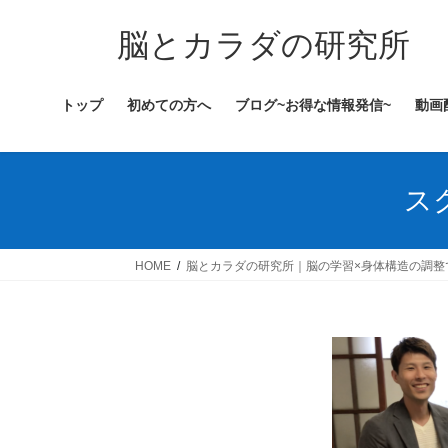
コ
ナ
ン
ビ
脳とカラダの研究所
テ
ゲ
ン
ー
トップ
初めての方へ
ブログ~お得な情報発信~
動画
ツ
シ
へ
ョ
ス
ン
キ
に
スク
ッ
移
プ
動
HOME
脳とカラダの研究所｜脳の学習×身体構造の調整