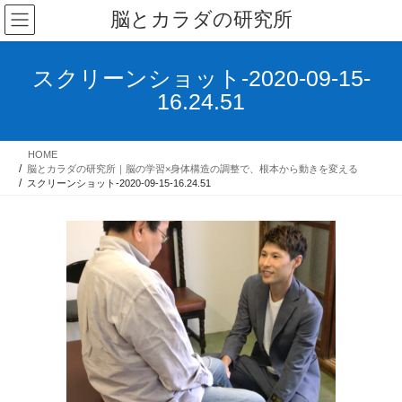
コ
ナ
脳とカラダの研究所
ン
ビ
テ
ゲ
ン
ー
スクリーンショット-2020-09-15-
ツ
シ
16.24.51
へ
ョ
ス
ン
キ
に
HOME
ッ
移
脳とカラダの研究所｜脳の学習×身体構造の調整で、根本から動きを変える
プ
動
スクリーンショット-2020-09-15-16.24.51