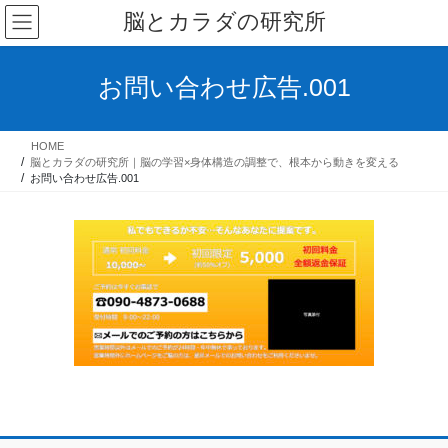
コ
ナ
脳とカラダの研究所
ン
ビ
テ
ゲ
ン
ー
お問い合わせ広告.001
ツ
シ
へ
ョ
ス
ン
HOME
キ
に
脳とカラダの研究所｜脳の学習×身体構造の調整で、根本から動きを変える
ッ
移
お問い合わせ広告.001
プ
動