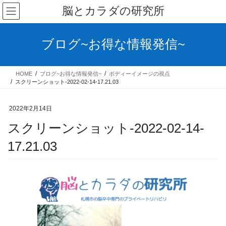
コ
ナ
脳とカラダの研究所
ン
ビ
テ
ゲ
ン
ー
ブログ~お得な情報発信~
ツ
シ
へ
ョ
ス
ン
HOME
ブログ~お得な情報発信~
ボディーイメージの視点
キ
に
スクリーンショット-2022-02-14-17.21.03
ッ
移
プ
動
2022年2月14日
スクリーンショット-2022-02-14-
17.21.03