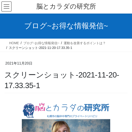
コ
ナ
脳とカラダの研究所
ン
ビ
テ
ゲ
ン
ー
ブログ~お得な情報発信~
ツ
シ
へ
ョ
ス
ン
HOME
ブログ~お得な情報発信~
運動を改善するポイントは？
キ
に
スクリーンショット-2021-11-20-17.33.35-1
ッ
移
プ
動
2021年11月20日
スクリーンショット-2021-11-20-
17.33.35-1