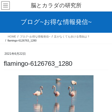
コ
ナ
脳とカラダの研究所
ン
ビ
テ
ゲ
ン
ー
ブログ~お得な情報発信~
ツ
シ
へ
ョ
ス
ン
HOME
ブログ~お得な情報発信~
足がなくても歩ける理由は？
キ
に
flamingo-6126763_1280
ッ
移
プ
動
2021年6月22日
flamingo-6126763_1280