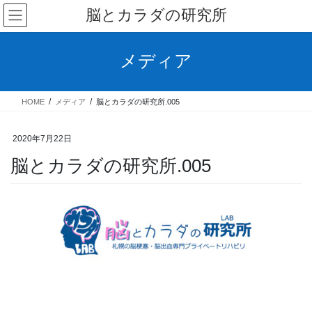
コ
ナ
脳とカラダの研究所
ン
ビ
テ
ゲ
ン
ー
メディア
ツ
シ
へ
ョ
ス
ン
HOME
メディア
脳とカラダの研究所.005
キ
に
ッ
移
プ
動
2020年7月22日
脳とカラダの研究所.005