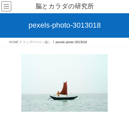
コ
ナ
脳とカラダの研究所
ン
ビ
テ
ゲ
ン
ー
pexels-photo-3013018
ツ
シ
へ
ョ
ス
ン
HOME
トップページ（仮）
pexels-photo-3013018
キ
に
ッ
移
プ
動