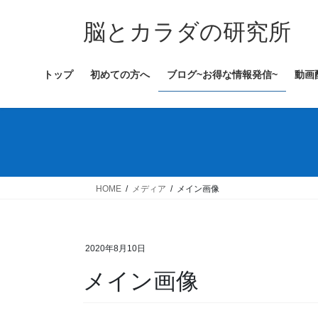
コ
ナ
ン
ビ
脳とカラダの研究所
テ
ゲ
ン
ー
トップ
初めての方へ
ブログ~お得な情報発信~
動画
ツ
シ
へ
ョ
ス
ン
キ
に
ッ
移
プ
動
HOME
メディア
メイン画像
2020年8月10日
メイン画像